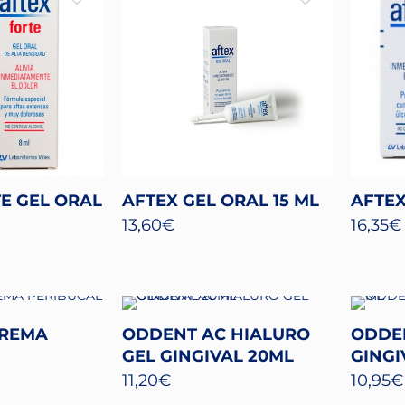
E GEL ORAL
AFTEX GEL ORAL 15 ML
AFTEX
13,60
€
16,35
€
CREMA
ODDENT AC HIALURO
ODDE
GEL GINGIVAL 20ML
GINGI
11,20
€
10,95
€