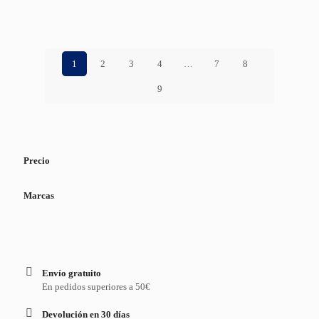
1
2
3
4
…
7
8
9
Precio
Marcas
Envío gratuito
En pedidos superiores a 50€
Devolución en 30 días