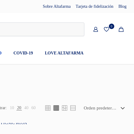
Sobre Altafarma
Tarjeta de fidelización
Blog
0
D
COVID-19
LOVE ALTAFARMA
rar:
10
20
40
60