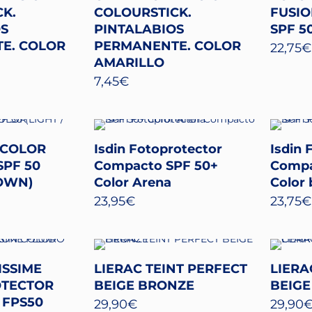
K.
COLOURSTICK.
FUSI
OS
PINTALABIOS
SPF 5
E. COLOR
PERMANENTE. COLOR
22,75
€
AMARILLO
7,45
€
 COLOR
Isdin Fotoprotector
Isdin 
PF 50
Compacto SPF 50+
Compa
ROWN)
Color Arena
Color
23,95
€
23,75
€
ISSIME
LIERAC TEINT PERFECT
LIERA
OTECTOR
BEIGE BRONZE
BEIGE
 FPS50
29,90
€
29,90