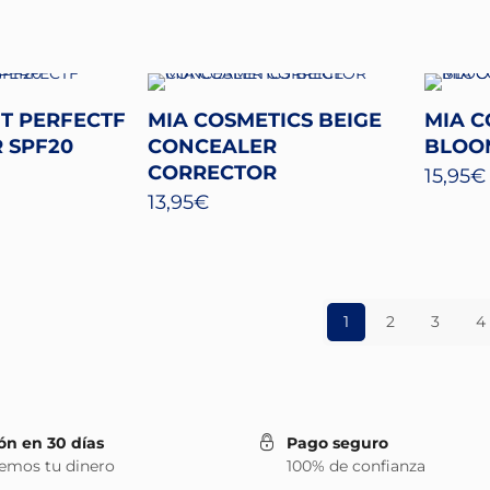
NT PERFECTF
MIA COSMETICS BEIGE
MIA C
R SPF20
CONCEALER
BLOO
CORRECTOR
15,95
€
13,95
€
1
2
3
4
ón en 30 días
Pago seguro
emos tu dinero
100% de confianza