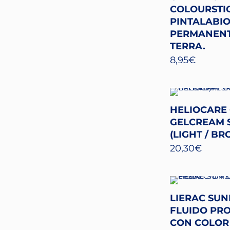
COLOURSTIC
PINTALABI
PERMANENT
TERRA.
8,95
€
HELIOCARE
GELCREAM S
(LIGHT / B
20,30
€
LIERAC SUN
FLUIDO PR
CON COLOR