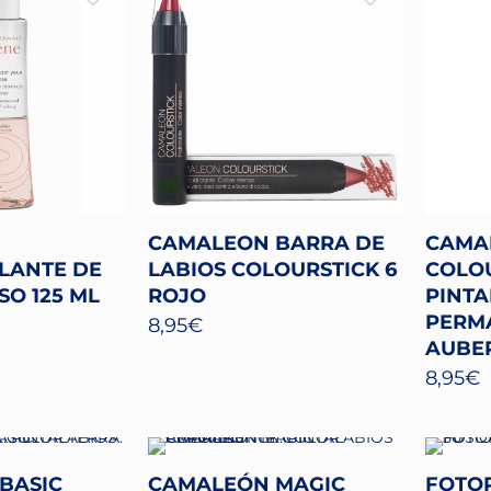
CAMALEON BARRA DE
CAMA
LANTE DE
LABIOS COLOURSTICK 6
COLOU
SO 125 ML
ROJO
PINTA
PERM
8,95
€
AUBER
8,95
€
BASIC
CAMALEÓN MAGIC
FOTOP