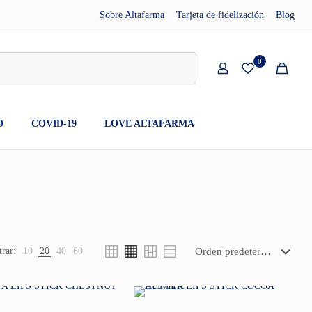
Sobre Altafarma
Tarjeta de fidelización
Blog
0
D
COVID-19
LOVE ALTAFARMA
rar:
10
20
40
60