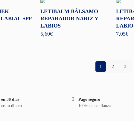
HEK
LETIBALM BÁLSAMO
LETIB
LABIAL SPF
REPARADOR NARIZ Y
REPAR
LABIOS
LABIO
5,60
€
7,05
€
1
2
3
 en 30 días
Pago seguro
os tu dinero
100% de confianza