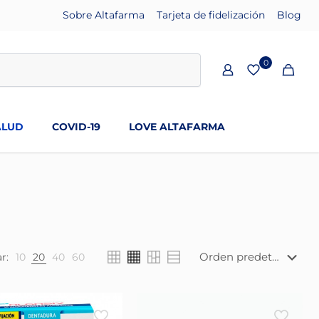
Sobre Altafarma
Tarjeta de fidelización
Blog
0
ALUD
COVID-19
LOVE ALTAFARMA
r:
10
20
40
60