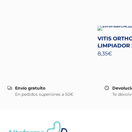
VITIS ORTH
LIMPIADOR 
8,35
€
Envío gratuito
Devoluci
En pedidos superiores a 50€
Te devolv