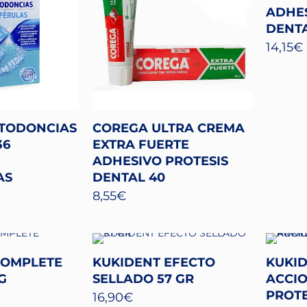
ADHES
DENTA
14,15
€
TODONCIAS
COREGA ULTRA CREMA
36
EXTRA FUERTE
ADHESIVO PROTESIS
AS
DENTAL 40
8,55
€
COMPLETE
KUKIDENT EFECTO
KUKI
G
SELLADO 57 GR
ACCI
PROTE
16,90
€