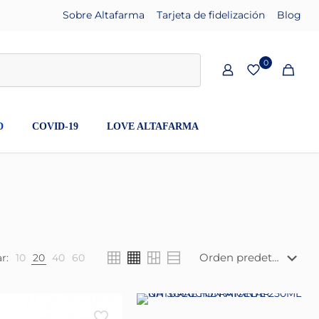
Sobre Altafarma
Tarjeta de fidelización
Blog
0
D
COVID-19
LOVE ALTAFARMA
r:
10
20
40
60