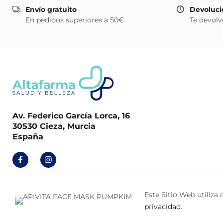
Envío gratuito
Devoluci
En pedidos superiores a 50€
Te devolv
Av. Federico García Lorca, 16
30530 Cieza, Murcia
España
Este Sitio Web utiliza 
privacidad
.
© 2026
Altafarma
. Desarrollado por
La Caja de Bombillas