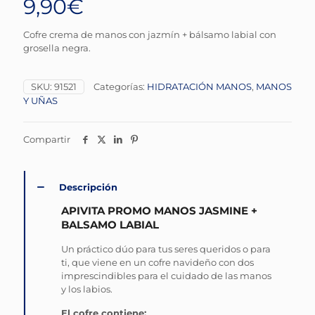
9,90
€
Cofre crema de manos con jazmín + bálsamo labial con
grosella negra.
SKU:
91521
Categorías:
HIDRATACIÓN MANOS
,
MANOS
Y UÑAS
Compartir
Descripción
APIVITA PROMO MANOS JASMINE +
BALSAMO LABIAL
Un práctico dúo para tus seres queridos o para
ti, que viene en un cofre navideño con dos
imprescindibles para el cuidado de las manos
y los labios.
El cofre contiene: