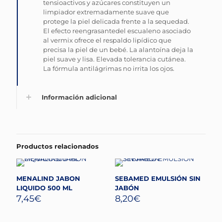
tensioactivos y azúcares constituyen un
limpiador extremadamente suave que
protege la piel delicada frente a la sequedad.
El efecto reengrasantedel escualeno asociado
al vermix ofrece el respaldo lipídico que
precisa la piel de un bebé. La alantoína deja la
piel suave y lisa. Elevada tolerancia cutánea.
La fórmula antilágrimas no irrita los ojos.
Información adicional
Productos relacionados
MENALIND JABON
SEBAMED EMULSIÓN SIN
LIQUIDO 500 ML
JABÓN
7,45
€
8,20
€