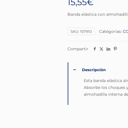
15,55
€
Banda elástica con almohadilla
Categorías:
CO
SKU:
157910
Compartir
Descripción
Esta banda elástica al
Absorbe los choques y 
almohadilla interna de