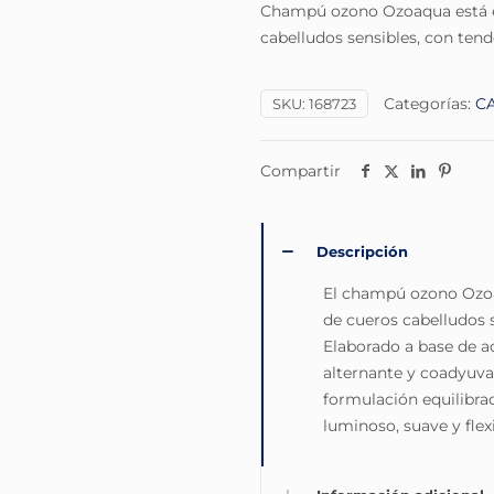
Champú ozono Ozoaqua está es
cabelludos sensibles, con tenden
Categorías:
C
SKU:
168723
Compartir
Descripción
El champú ozono Ozoaq
de cueros cabelludos se
Elaborado a base de a
alternante y coadyuvan
formulación equilibrad
luminoso, suave y flexi