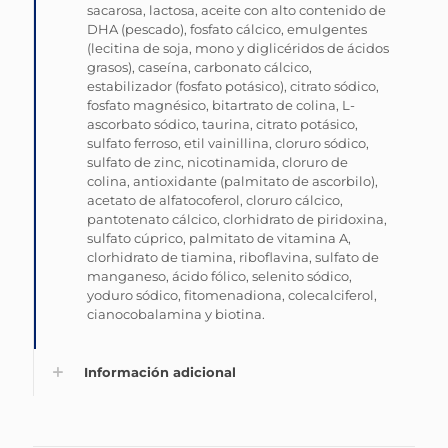
sacarosa, lactosa, aceite con alto contenido de
DHA (pescado), fosfato cálcico, emulgentes
(lecitina de soja, mono y diglicéridos de ácidos
grasos), caseína, carbonato cálcico,
estabilizador (fosfato potásico), citrato sódico,
fosfato magnésico, bitartrato de colina, L-
ascorbato sódico, taurina, citrato potásico,
sulfato ferroso, etil vainillina, cloruro sódico,
sulfato de zinc, nicotinamida, cloruro de
colina, antioxidante (palmitato de ascorbilo),
acetato de alfatocoferol, cloruro cálcico,
pantotenato cálcico, clorhidrato de piridoxina,
sulfato cúprico, palmitato de vitamina A,
clorhidrato de tiamina, riboflavina, sulfato de
manganeso, ácido fólico, selenito sódico,
yoduro sódico, fitomenadiona, colecalciferol,
cianocobalamina y biotina.
Información adicional