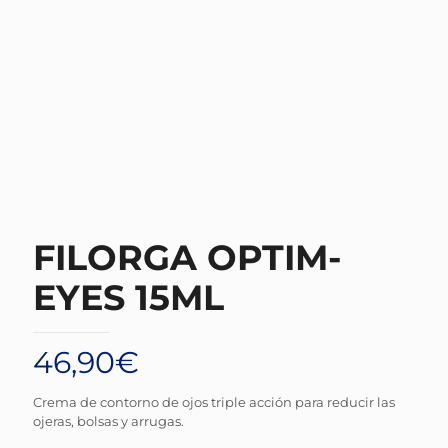
FILORGA OPTIM-
EYES 15ML
46,90
€
Crema de contorno de ojos triple acción para reducir las
ojeras, bolsas y arrugas.