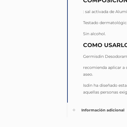
COMPOSICIÓ
: sal activada de Alum
Testado dermatológica
Sin alcohol.
COMO USARL
Germisdin Desodorante
recomienda aplicar a d
aseo.
Isdin ha diseñado est
aquellas personas exig
Información adicional