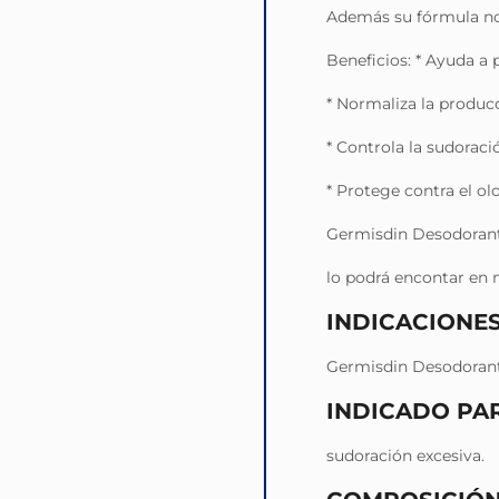
Además su fórmula no
Beneficios: * Ayuda a p
* Normaliza la producc
* Controla la sudoraci
* Protege contra el ol
Germisdin Desodorante
lo podrá encontar en n
INDICACIONE
Germisdin Desodorante
INDICADO PA
sudoración excesiva.