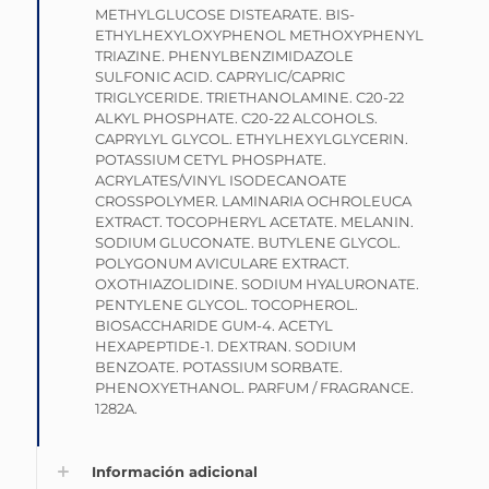
METHYLGLUCOSE DISTEARATE. BIS-
ETHYLHEXYLOXYPHENOL METHOXYPHENYL
TRIAZINE. PHENYLBENZIMIDAZOLE
SULFONIC ACID. CAPRYLIC/CAPRIC
TRIGLYCERIDE. TRIETHANOLAMINE. C20-22
ALKYL PHOSPHATE. C20-22 ALCOHOLS.
CAPRYLYL GLYCOL. ETHYLHEXYLGLYCERIN.
POTASSIUM CETYL PHOSPHATE.
ACRYLATES/VINYL ISODECANOATE
CROSSPOLYMER. LAMINARIA OCHROLEUCA
EXTRACT. TOCOPHERYL ACETATE. MELANIN.
SODIUM GLUCONATE. BUTYLENE GLYCOL.
POLYGONUM AVICULARE EXTRACT.
OXOTHIAZOLIDINE. SODIUM HYALURONATE.
PENTYLENE GLYCOL. TOCOPHEROL.
BIOSACCHARIDE GUM-4. ACETYL
HEXAPEPTIDE-1. DEXTRAN. SODIUM
BENZOATE. POTASSIUM SORBATE.
PHENOXYETHANOL. PARFUM / FRAGRANCE.
1282A.
Información adicional