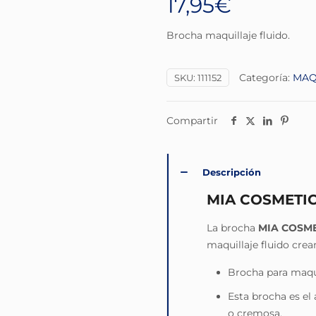
17,95
€
Brocha maquillaje fluido.
Categoría:
MAQ
SKU:
111152
Compartir
Descripción
MIA COSMETI
La brocha
MIA COSME
maquillaje fluido crea
Brocha para maqui
Esta brocha es el 
o cremosa.