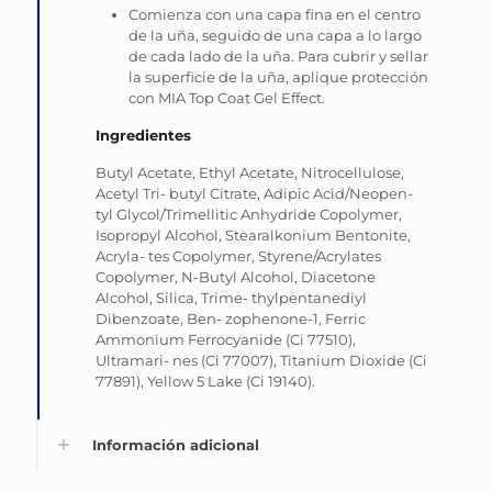
Comienza con una capa fina en el centro
de la uña, seguido de una capa a lo largo
de cada lado de la uña. Para cubrir y sellar
la superficie de la uña, aplique protección
con MIA Top Coat Gel Effect.
Ingredientes
Butyl Acetate, Ethyl Acetate, Nitrocellulose,
Acetyl Tri- butyl Citrate, Adipic Acid/Neopen-
tyl Glycol/Trimellitic Anhydride Copolymer,
Isopropyl Alcohol, Stearalkonium Bentonite,
Acryla- tes Copolymer, Styrene/Acrylates
Copolymer, N-Butyl Alcohol, Diacetone
Alcohol, Silica, Trime- thylpentanediyl
Dibenzoate, Ben- zophenone-1, Ferric
Ammonium Ferrocyanide (Ci 77510),
Ultramari- nes (Ci 77007), Titanium Dioxide (Ci
77891), Yellow 5 Lake (Ci 19140).
Información adicional