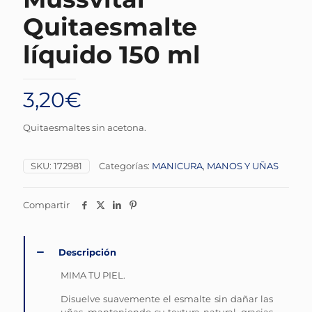
Quitaesmalte
líquido 150 ml
3,20
€
Quitaesmaltes sin acetona.
SKU:
172981
Categorías:
MANICURA
,
MANOS Y UÑAS
Compartir
Descripción
MIMA TU PIEL.
Disuelve suavemente el esmalte sin dañar las
uñas, manteniendo su textura natural, gracias