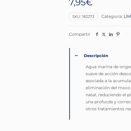
7,95
€
Categoría:
LI
SKU:
182273
Compartir
Descripción
Agua marina de origen
suave de acción desco
asociada a la acumulaci
eliminación del moco 
nasal, reduciendo el p
una profucda y correc
otros tratamientos nas