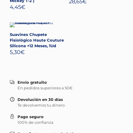
Mickey T-2 )
28,65
€
4,45
€
Suavinex Chupete
Fisiológico Haute Couture
Silicona +12 Meses, 1Ud
5,30
€
Envío gratuito
En pedidos superiores a 50€
Devolución en 30 días
Te devolvemos tu dinero
Pago seguro
100% de confianza