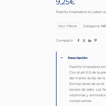
9,25
€
Pastilla limpiadora sin jabón 
Categoría:
HI
SKU:
178434
Compartir
Descripción
Pastilla limpiadora si
Con el pH 5.5 de la pi
del manto ácido de la
formas leves de acné. 
exceso de sebo. Los fa
vitaminas y aminoácido
conservantes.