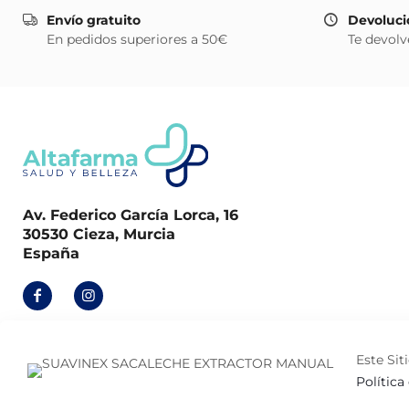
Envío gratuito
Devoluci
En pedidos superiores a 50€
Te devolv
Av. Federico García Lorca, 16
30530 Cieza, Murcia
España
Este Sit
Política
© 2026
Altafarma
. Desarrollado por
La Caja de Bombillas