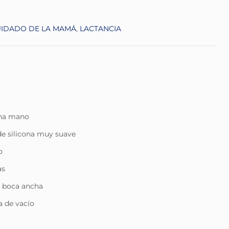
IDADO DE LA MAMÁ
,
LACTANCIA
una mano
e silicona muy suave
o
as
e boca ancha
a de vacío