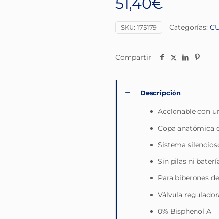
51,40
€
Categorías:
CU
SKU:
175179
Compartir
Descripción
Accionable con 
Copa anatómica d
Sistema silencios
Sin pilas ni baterí
Para biberones d
Válvula regulador
0% Bisphenol A