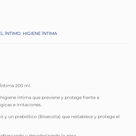
EL ÍNTIMO
,
HIGIENE ÍNTIMA
Íntima 200 ml.
 higiene íntima que previene y protege frente a
icas e irritaciones.
o y un prebiótico (Bioecolia) que restablece y protege el
refrescando y desodorizando la zona.