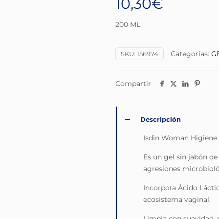
10,30
€
200 ML
Categorías:
G
SKU:
156974
Compartir
Descripción
Isdin Woman Higiene 
Es un gel sin jabón de
agresiones microbiológ
Incorpora Ácido Láctic
ecosistema vaginal.
Limpia con suavidad, 