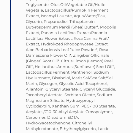
Triglyceride, Olus Oil/Vegetable Oil/Huile
Végétale, Lactobacillus/Pumpkin Ferment
Extract, Isoamyl Laurate, Aqua/Water/Eau,
Glycerin, Propanediol, Triheptanoin,
Butyrospermum Parkii (Shea) Butter*, Propolis
Extract, Paeonia Lactiflora Extract/Paeonia
Lactiflora Flower Extract, Rosa Canina Fruit*
Extract, Hydrolyzed Rhodophyceae Extract,
Aloe Barbadensis Leaf Juice Powder*, Rosa
Damascena Flower Oil*, Zingiber Officinale
(Ginger) Root Oil*, Citrus Limon (Lemon) Peel
Oil*, Helianthus Annuus (Sunflower) Seed Oil*,
Lactobacillus Ferment, Panthenol, Sodium
Hyaluronate, Bisabolol, Maris Sal/Sea Salt/Sel
Marin, Glycogen, Glycolic Acid, Tocopherol,
Allantoin, Glyceryl Stearate, Glyceryl Glucoside,
Tocopheryl Acetate, Sorbitan Oleate, Sodium
Magnesium Silicate, Hydroxypropyl
Cyclodextrin, Xanthan Gum, PEG-100 Stearate,
Acrylates/C10-30 Alkyl Acrylate Crosspolymer,
Carbomer, Disodium EDTA,
Hydroxyacetophenone, Citronellyl
Methylcrotonate, Ethylhexylglycerin, Lactic