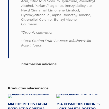
Acid, Citric Acid, Sodium Hydroxide, Phenethyl
Alcohol, Parfum/Fragrance, Benzyl Salicylate,
Hexyl Cinnamal, Limonene, Linalool,
Hydroxycitronellal, Alpha-Isomethyl Ionone,
Citronellol, Geraniol, Benzyl Alcohol,
Coumarin.
*Organic cultivation
**Rosa Canina Fruit* Aqueous Infusion=Wild
Rose Infusion
Información adicional
Productos relacionados
MIA COSMETICS LABIAL
MIA COSMETICS ORION´S
ROJO ATDP CRISTINA
LIGHT PALETA ROSTRO