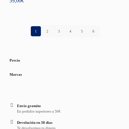
39,00
€
1
2
3
4
5
6
Precio
Marcas
Envío gratuito
En pedidos superiores a 50€
Devolución en 30 días
Te devolvemos tu dinero