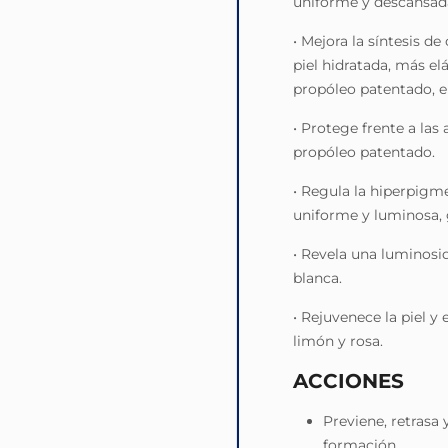
uniforme y descansad
• Mejora la síntesis d
piel hidratada, más el
propóleo patentado, el
• Protege frente a las
propóleo patentado.
• Regula la hiperpigme
uniforme y luminosa, g
• Revela una luminosid
blanca.
• Rejuvenece la piel y
limón y rosa.
ACCIONES
Previene, retrasa
formación