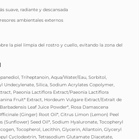
ás suave, radiante y descansada
resores ambientales externos
re la piel limpia del rostro y cuello, evitando la zona del
N
panediol, Triheptanoin, Aqua/Water/Eau, Sorbitol,
yl Undecylenate, Silica, Sodium Acrylates Copolymer,
tract, Paeonia Lactiflora Extract/Paeonia Lactiflora
anina Fruit* Extract, Hordeum Vulgare Extract/Extrait de
 Barbadensis Leaf Juice Powder*, Rosa Damascena
Officinale (Ginger) Root Oil*, Citrus Limon (Lemon) Peel
us (Sunflower) Seed Oil*, Sodium Hyaluronate, Tocopheryl
cogen, Tocopherol, Lecithin, Glycerin, Allantoin, Glyceryl
pyl Cyclodextrin, Tetrasodium Glutamate Diacetate,