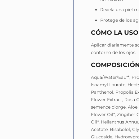
Revela una piel m
Protege de los ag
CÓMO LA USO
Aplicar diariamente sob
contorno de los ojos.
COMPOSICIÓ
Aqua/Water/Eau**, Pro
Isoamyl Laurate, Hept
Panthenol, Propolis Ex
Flower Extract, Rosa C
semence d’orge, Aloe
Flower Oil*, Zingiber 
Oil*, Helianthus Annu
Acetate, Bisabolol, Gly
Glucoside, Hydroxypro