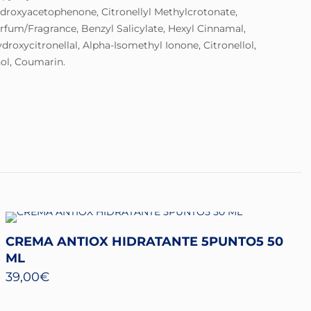
ydroxyacetophenone, Citronellyl Methylcrotonate,
fum/Fragrance, Benzyl Salicylate, Hexyl Cinnamal,
droxycitronellal, Alpha-Isomethyl Ionone, Citronellol,
hol, Coumarin.
CREMA ANTIOX HIDRATANTE 5PUNTO5 50
ML
39,00
€