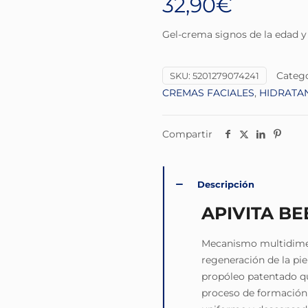
32,90
€
Gel-crema signos de la edad y 
Catego
SKU:
5201279074241
CREMAS FACIALES
,
HIDRATA
Compartir
Descripción
APIVITA B
Mecanismo multidimens
regeneración de la pie
propóleo patentado que
proceso de formación (