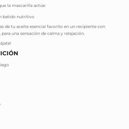
ue la mascarilla actúe:
n batido nutritivo
s de tu aceite esencial favorito en un recipiente con
, para una sensación de calma y relajación.
lájate!
ICIÓN
riego
o