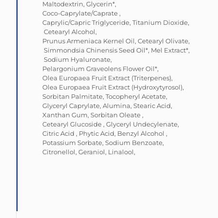
Maltodextrin,
Glycerin*,
Coco-Caprylate/Caprate ,
Caprylic/Capric Triglyceride,
Titanium Dioxide,
Cetearyl Alcohol,
Prunus Armeniaca Kernel Oil,
Cetearyl Olivate,
Simmondsia Chinensis Seed Oil*,
Mel Extract*,
Sodium Hyaluronate,
Pelargonium Graveolens Flower Oil*,
Olea Europaea Fruit Extract (Triterpenes),
Olea Europaea Fruit Extract (Hydroxytyrosol),
Sorbitan Palmitate,
Tocopheryl Acetate,
Glyceryl Caprylate,
Alumina,
Stearic Acid,
Xanthan Gum,
Sorbitan Oleate ,
Cetearyl Glucoside ,
Glyceryl Undecylenate,
Citric Acid ,
Phytic Acid,
Benzyl Alcohol ,
Potassium Sorbate,
Sodium Benzoate,
Citronellol,
Geraniol,
Linalool,