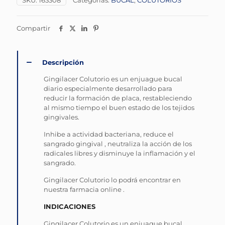
SKU:
163308
Categorías:
BUCAL
,
COLUTORIOS
Compartir
Descripción
Gingilacer Colutorio es un enjuague bucal
diario especialmente desarrollado para
reducir la formación de placa, restableciendo
al mismo tiempo el buen estado de los tejidos
gingivales.
Inhibe a actividad bacteriana, reduce el
sangrado gingival , neutraliza la acción de los
radicales libres y disminuye la inflamación y el
sangrado.
Gingilacer Colutorio lo podrá encontrar en
nuestra farmacia online .
INDICACIONES
Gingilacer Colutorio es un enjuague bucal