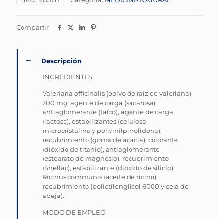
SKU:
163578
Categoría:
MEDICINA NATURAL
Compartir
Descripción
INGREDIENTES
Valeriana officinalis (polvo de raíz de valeriana)
200 mg, agente de carga (sacarosa),
antiaglomerante (talco), agente de carga
(lactosa), estabilizantes (celulosa
microcristalina y polivinilpirrolidona),
recubrimiento (goma de acacia), colorante
(dióxido de titanio), antiaglomerante
(estearato de magnesio), recubrimiento
(Shellac), estabilizante (dióxido de silicio),
Ricinus communis (aceite de ricino),
recubrimiento (polietilenglicol 6000 y cera de
abeja).
MODO DE EMPLEO