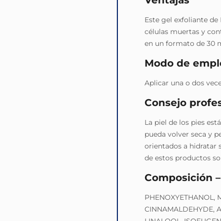
Ventajas
Este gel exfoliante de
células muertas y cont
en un formato de 30 m
Modo de empl
Aplicar una o dos veces
Consejo profes
La piel de los pies es
pueda volver seca y pe
orientados a hidratar 
de estos productos son
Composición –
PHENOXYETHANOL, M
CINNAMALDEHYDE, A