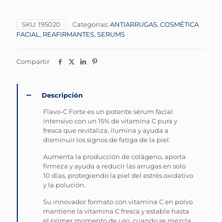
SKU:
195020
Categorías:
ANTIARRUGAS
,
COSMÉTICA
FACIAL
,
REAFIRMANTES
,
SERUMS
Compartir
Descripción
Flavo-C Forte es un potente sérum facial
intensivo con un 15% de vitamina C pura y
fresca que revitaliza, ilumina y ayuda a
disminuir los signos de fatiga de la piel.
Aumenta la producción de colágeno, aporta
firmeza y ayuda a reducir las arrugas en solo
10 días, protegiendo la piel del estrés oxidativo
y la polución.
Su innovador formato con vitamina C en polvo
mantiene la vitamina C fresca y estable hasta
el primer momento de uso, cuando se mezcla