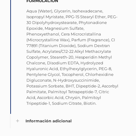
FORMULACIÓN
Aqua (Water), Glycerin, Isohexadecane,
Isopropyl Myristate, PPG-15 Stearyl Ether, PEG-
30 Dipolyhydroxystearate, Phytonadione
Epoxide, Magnesium Sulfate,
Phenoxyethanol, Cera Microcristallina
(Microcrystalline Wax), Parfum (Fragrance), CI
77891 (Titanium Dioxide), Sodium Dextran
Sulfate, Acrylates/C12-22 Alkyl Methacrylate
Copolymer, Steareth-20, Hesperidin Methyl
Chalcone, Disodium EDTA, Hydrolyzed
Hyaluronic Acid, Ethylhexylglycerin, PEG-8,
Pentylene Glycol, Tocopherol, Chlorhexidine
Digluconate, N-Hydroxysuccinimide,
Potassium Sorbate, BHT, Dipeptide-2, Ascorbyl
Palmitate, Palmitoyl Tetrapeptide-7, Citric
Acid, Ascorbic Acid, Chrysin, Palmitoyl
Tripeptide-1, Sodium Citrate, Biotin.
Información adicional