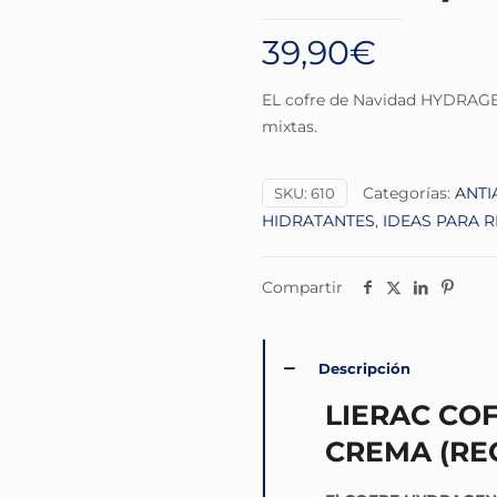
39,90
€
EL cofre de Navidad HYDRAGENI
mixtas.
Categorías:
ANTI
SKU:
610
HIDRATANTES
,
IDEAS PARA 
Compartir
Descripción
LIERAC CO
CREMA (RE