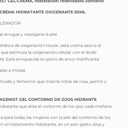
T GEL-CREMA, Hidratación rellenadora contiene
:
 CREMA HIDRATANTE OXIGENANTE 50ML
:
LLENADOR
las arrugas y reoxigena la piel.
stética de oxigenación tisular, esta crema asocia el
que estimula la oxigenación celular con el ácido
te. Está enriquecida en polvo de arroz matificante
ales a mixtas
licado y femenino que mezcla notas de rosa, jazmín y
AGENIST GEL CONTORNO DE OJOS HIDRANTE
hidratante que alisa el contorno de los ojos cada mañana.
 para todas las mujeres con la piel del contorno de los
n un tratamiento hidratante, en un solo gesto alisa y