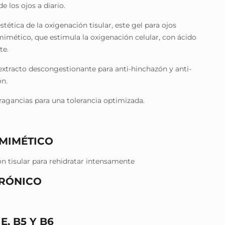
e los ojos a diario.
tética de la oxigenación tisular, este gel para ojos
mético, que estimula la oxigenación celular, con ácido
te.
extracto descongestionante para anti-hinchazón y anti-
ón.
ragancias para una tolerancia optimizada.
OMIMÉTICO
n tisular para rehidratar intensamente
URÓNICO
E, B5 Y B6