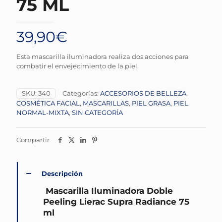
75 ML
39,90
€
Esta mascarilla iluminadora realiza dos acciones para
combatir el envejecimiento de la piel
SKU:
340
Categorías:
ACCESORIOS DE BELLEZA
,
COSMÉTICA FACIAL
,
MASCARILLAS
,
PIEL GRASA
,
PIEL
NORMAL-MIXTA
,
SIN CATEGORÍA
Compartir
Descripción
Mascarilla Iluminadora Doble
Peeling
Lierac Supra Radiance
75
ml