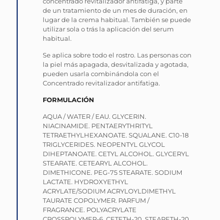
concentrado revitalizador antifatiga, y parte
de un tratamiento de un mes de duración, en
lugar de la crema habitual. También se puede
utilizar sola o trás la aplicación del serum
habitual.
Se aplica sobre todo el rostro. Las personas con
la piel más apagada, desvitalizada y agotada,
pueden usarla combinándola con el
Concentrado revitalizador antifatiga.
FORMULACIÓN
AQUA / WATER / EAU. GLYCERIN.
NIACINAMIDE. PENTAERYTHRITYL
TETRAETHYLHEXANOATE. SQUALANE. C10-18
TRIGLYCERIDES. NEOPENTYL GLYCOL
DIHEPTANOATE. CETYL ALCOHOL. GLYCERYL
STEARATE. CETEARYL ALCOHOL.
DIMETHICONE. PEG-75 STEARATE. SODIUM
LACTATE. HYDROXYETHYL
ACRYLATE/SODIUM ACRYLOYLDIMETHYL
TAURATE COPOLYMER. PARFUM /
FRAGRANCE. POLYACRYLATE
CROSSPOLYMER-6. CETETH-20. STEARETH-20.