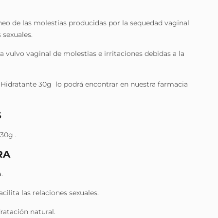
áneo de las molestias producidas por la sequedad vaginal
s sexuales.
na vulvo vaginal de molestias e irritaciones debidas a la
e Hidratante 30g lo podrá encontrar en nuestra farmacia
S
30g .
RA
.
ilita las relaciones sexuales.
dratación natural.