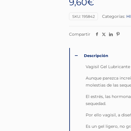
9,60
€
Categorías:
H
SKU:
195842
Compartir
Descripción
Vagisil Gel Lubricante
Aunque parezca increíb
molestias de las sequ
El estrés, las hormon
sequedad.
Por ello vagisil, a dis
Es un gel ligero, no g