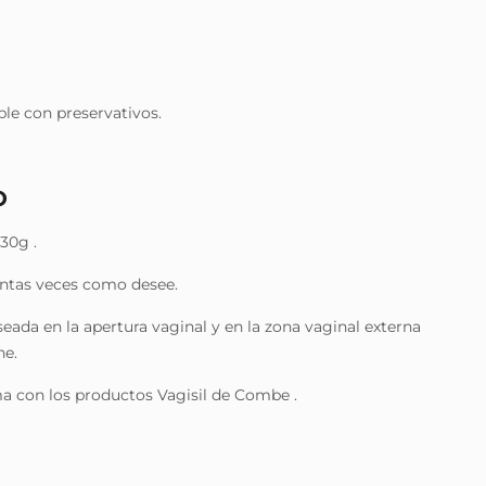
ble con preservativos.
O
30g .
antas veces como desee.
seada en la apertura vaginal y en la zona vaginal externa
he.
ma con los productos Vagisil de Combe .