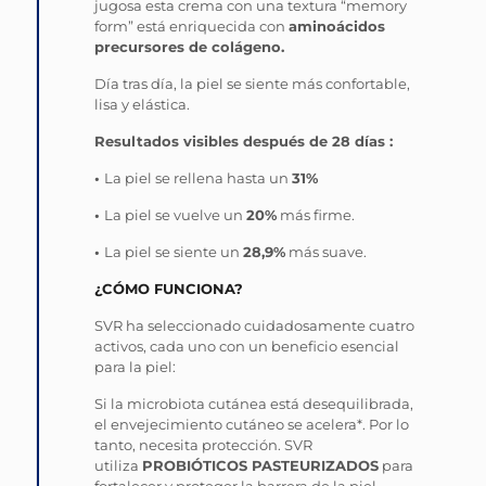
jugosa esta crema con una textura “memory
form” está enriquecida con
aminoácidos
precursores de colágeno.
Día tras día, la piel se siente más confortable,
lisa y elástica.
Resultados visibles después de 28 días :
•
La piel se rellena hasta un
31%
•
La piel se vuelve un
20%
más firme.
•
La piel se siente un
28,9%
más suave.
¿CÓMO FUNCIONA?
SVR ha seleccionado cuidadosamente cuatro
activos, cada uno con un beneficio esencial
para la piel:
Si la microbiota cutánea está desequilibrada,
el envejecimiento cutáneo se acelera*. Por lo
tanto, necesita protección. SVR
utiliza
PROBIÓTICOS PASTEURIZADOS
para