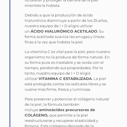
fortalecer y proteger la barrera de la piel
mientras la hidrata.
Debido a que la producción de ácido
hialurónico disminuye a partir de los 25 años,
nuestro equipo de I + D eligió utilizar
un
ÁCIDO HIALURÓNICO ACETILADO
. Su
forma acetilada suaviza las arrugas y líneas
finas a la vez que hidrata la piel.
La vitamina C es vital para la piel, pero nuestro
organismo no la produce de forma natural. En
su forma pura es inestable y se oxida con el
tiempo, perdiendo sus propiedades. Por lo
tanto, nuestro equipo de I + D eligió
utilizar
VITAMINA C ESTABILIZADA
. La piel
está protegida contra los radicales libres y se
vuelve más firme, fresca y luminosa.
Para preservar y potenciar el colágeno natural
de la piel, la fórmula también
incluye
aminoácidos precursores de
COLÁGENO,
que permite a la piel
reestructurarse y recuperar elasticidad y
firmeza. Este colágeno derivado de la