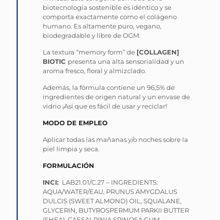
biotecnología sostenible es idéntico y se
comporta exactamente como el colágeno
humano. Es altamente puro, vegano,
biodegradable y libre de OGM.
La textura “memory form” de
[COLLAGEN]
BIOTIC
presenta una alta sensorialidad y un
aroma fresco, floral y almizclado.
Además, la fórmula contiene un 96,5% de
ingredientes de origen natural y un envase de
vidrio ¡Así que es fácil de usar y reciclar!
MODO DE EMPLEO
Aplicar todas las mañanas y/o noches sobre la
piel limpia y seca.
FORMULACIÓN
INCI:
LAB21.01/C.27 – INGREDIENTS:
AQUA/WATER/EAU, PRUNUS AMYGDALUS
DULCIS (SWEET ALMOND) OIL, SQUALANE,
GLYCERIN, BUTYROSPERMUM PARKII BUTTER
(SHEA), CAESALPINIA SPINOSA GUM,